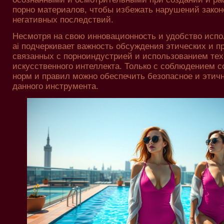
порно материалов, чтобы избежать нарушений закон
негативных последствий.
Несмотря на свою инновационность и удобство испол
ai подчеркивает важность обсуждения этических и п
связанных с порноиндустрией и использованием те
искусственного интеллекта. Только с соблюдением 
норм и правил можно обеспечить безопасное и этич
данного инструмента.