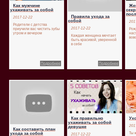
Как мужчине
Же
ухаживать за собой
секр
пос
Правила ухода за
2017-12-22
собой
201
Родители с детства
2017-12-22
приучили вас чистить зубы
Рож
утром и вечером
нас
Каждая женщина мечтает
вов
быть красивой, уверенной
в себе
Подробнее
Подробнее
Как правильно
Ух
ухаживать за собой
201
девушке
Как составить план
Ты 
ухода за собой
2017-12-22